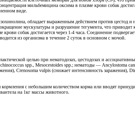
нцентрация мильбемицина оксима в плазме крови собак достигае
ненном виде.
зохинолина, обладает выраженным действием против цестод и 
окращение мускулатуры и разрушение тегумента, что приводит к
е крови собак достигается через 1-4 часа. Соединение подверга
водится из организма в течение 2 суток в основном с мочой.
лактической целью при нематодозах, цестодозах и ассоциативн
nococcus spp., Mesocestoides spp.; нематоды — Ancylostoma caninum,
ажения), Crenosoma vulpis (снижает интенсивность заражения), Diro
 кормления с небольшим количеством корма или вводят принуди
вантела на 1кг массы животного.