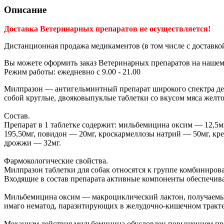
Описание
Доставка Ветеринарных препаратов не осуществляется!
Дистанционная продажа медикаментов (в том числе с доставкой
Вы можете оформить заказ Ветеринарных препаратов на нашем с
Режим работы: ежедневно с 9.00 - 21.00
Милпразон — антигельминтный препарат широкого спектра дейс
собой круглые, двояковыпуклые таблетки со вкусом мяса желт
Состав.
Препарат в 1 таблетке содержит: мильбемицина оксим — 12,5
195,50мг, повидон — 20мг, кроскармеллозы натрий — 50мг, кре
дрожжи — 32мг.
Фармокологические свойства.
Милпразон таблетки для собак относятся к группе комбиниро
Входящие в состав препарата активные компоненты обеспечив
Мильбемицина оксим — макроциклический лактон, получаемый в 
имаго нематод, паразитирующих в желудочно-кишечном тракте со
Механизм действия мильбемицина обусловлен повышением прон