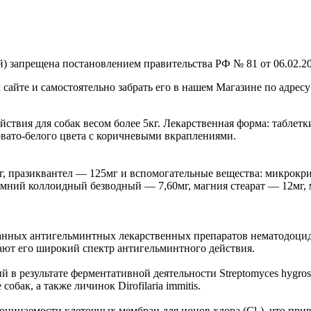
) запрещена постановлением правительства РФ № 81 от 06.02.20
айте и самостоятельно забрать его в нашем Магазине по адресу:
твия для собак весом более 5кг. Лекарственная форма: таблет
овато-белого цвета с коричневыми вкраплениями.
мг, празиквантел — 125мг и вспомогательные вещества: микрок
мний коллоидный безводный — 7,60мг, магния стеарат — 12мг, м
ванных антигельминтных лекарственных препаратов нематодоцид
ают его широкий спектр антигельминтного действия.
результате ферментативной деятельности Streptomyces hygrosco
бак, а также личинок Dirofilaria immitis.
ицаемости клеточных мембран для ионов хлора (Cl-), что прив