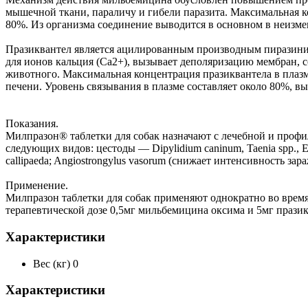
мышечной ткани, параличу и гибели паразита. Максимальная ко
80%. Из организма соединение выводится в основном в неизме
Празиквантел является ацилированным производным пиразини
для ионов кальция (Ca2+), вызывает деполяризацию мембран, с
животного. Максимальная концентрация празиквантела в плазм
печени. Уровень связывания в плазме составляет около 80%, вы
Показания.
Милпразон® таблетки для собак назначают с лечебной и профи
следующих видов: цестоды — Dipylidium caninum, Taenia spp., Echi
callipaeda; Angiostrongylus vasorum (снижает интенсивность зар
Применение.
Милпразон таблетки для собак применяют однократно во время
терапевтической дозе 0,5мг мильбемицина оксима и 5мг празик
Характеристики
Вес (кг)
0
Характеристики