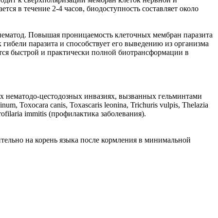
тся в течение 2-4 часов, биодоступность составляет около
нематод. Повышая проницаемость клеточных мембран паразита
 гибели паразита и способствует его выведению из организма
ется быстрой и практически полной биотрансформации в
ых нематодо-цестодозных инвазиях, вызванных гельминтами
 Toxocara canis, Toxascaris leonina, Trichuris vulpis, Thelazia
filaria immitis (профилактика заболевания).
тельно на корень языка после кормления в минимальной