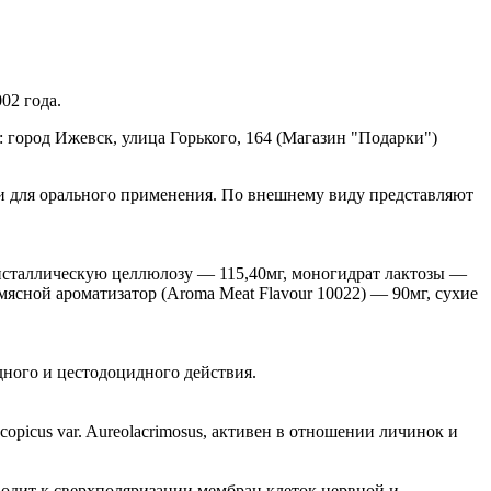
02 года.
 город Ижевск, улица Горького, 164 (Магазин "Подарки")
ки для орального применения. По внешнему виду представляют
ристаллическую целлюлозу — 115,40мг, моногидрат лактозы —
ясной ароматизатор (Aroma Meat Flavour 10022) — 90мг, сухие
ного и цестодоцидного действия.
picus var. Aureolacrimosus, активен в отношении личинок и
одит к сверхполяризации мембран клеток нервной и